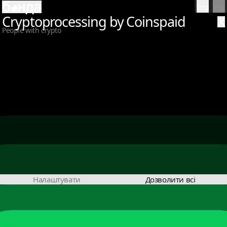
Eng
Укр
Сryptoprocessing by Coinspaid
X
People with crypto
Налаштувати
Дозволити всі